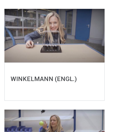
WINKELMANN (ENGL.)