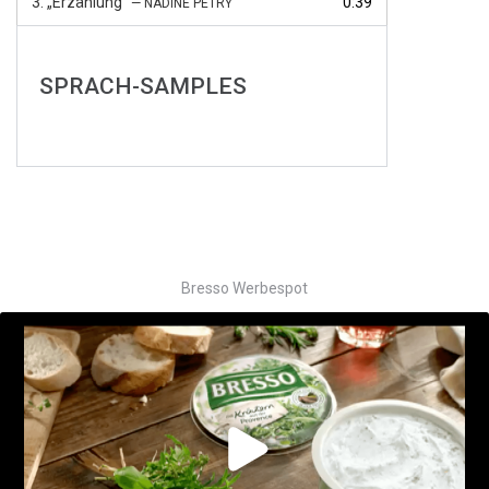
3.
„Erzählung“
0:39
— NADINE PETRY
SPRACH-SAMPLES
Bresso Werbespot