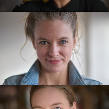
JEANSJACKE
Model