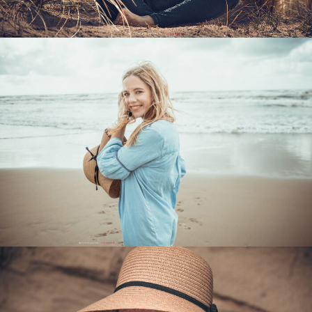
STRAND UND MEER
Model