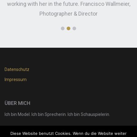
working with her in the future. Francisco Wallmeier,
Photographer & Director
Datenschutz
Impressum
ÜBER MICH
Ich bin Model. Ich bin Sprecherin. Ich bin Schauspielerin.
hello@nadinepetry.de
Diese Website benutzt Cookies. Wenn du die Website weiter