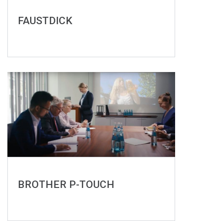
FAUSTDICK
BROTHER P-TOUCH